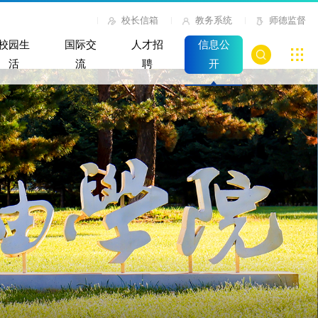
校长信箱
教务系统
师德监督
校园生
国际交
人才招
信息公
活
流
聘
开