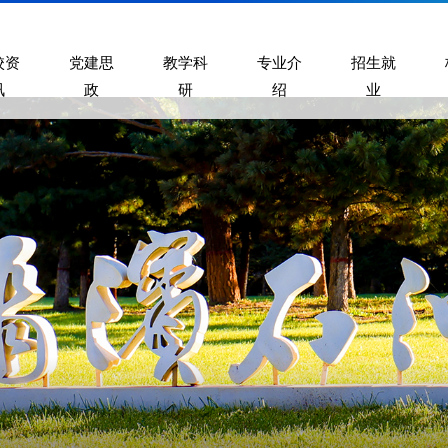
校资
党建思
教学科
专业介
招生就
讯
政
研
绍
业