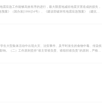
地震应急工作能够高效有序的进行，最大限度地减轻地震灾害造成的损失，
预案》（国办发[1996]54号）、《建设部破坏性地震应急预案》（建抗
校成立“防震减灾工作领导小组”。破坏性地震发生后或临震地震预报发...
的 学生大型集体活动中出现火灾、治安事件、及平时发生的食物中毒、传染疾
影响。（二）工作原则坚持“谁主管谁负责、谁组织谁负责”的原则，严格大
院关于特大安全事故行政责任追究的规定》、《公共娱乐场...