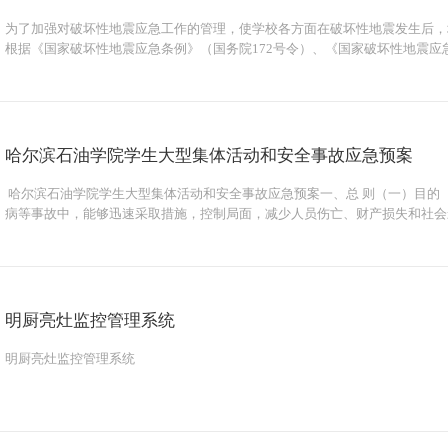
为了加强对破坏性地震应急工作的管理，使学校各方面在破坏性地震发生后，
根据《国家破坏性地震应急条例》（国务院172号令）、《国家破坏性地震应急
[2002]112号），结合学校实际制定本预案。一、防震减灾组织机构与职责学
哈尔滨石油学院学生大型集体活动和安全事故应急预案
​ 哈尔滨石油学院学生大型集体活动和安全事故应急预案一、总 则（一）目
病等事故中，能够迅速采取措施，控制局面，减少人员伤亡、财产损失和社会
型活动审批程序，层层落实责任，责任到人，措施到位。（三）编制依据《国务
明厨亮灶监控管理系统
明厨亮灶监控管理系统