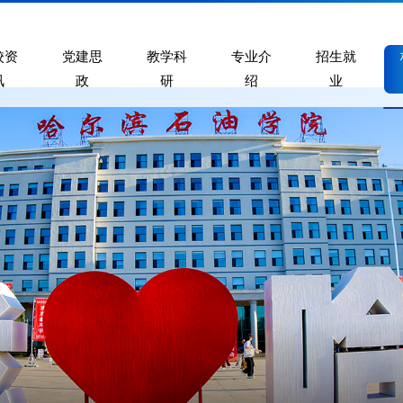
校资
党建思
教学科
专业介
招生就
讯
政
研
绍
业