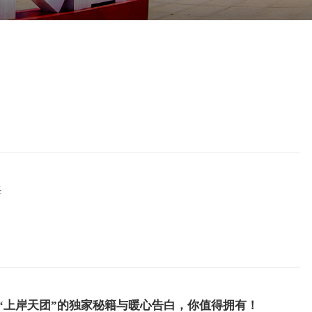
海
5届哈油“上岸天团”的独家秘籍与暖心告白，你值得拥有！