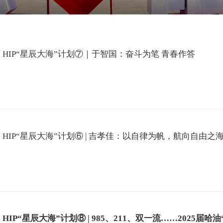
HIP“星辰大海”计划⑦｜于智国：奋斗为笔 青春作答
HIP“星辰大海”计划⑥ | 吉孝佳：以自律为帆，航向自由之
HIP“星辰大海”计划⑧ | 985、211、双一流……202