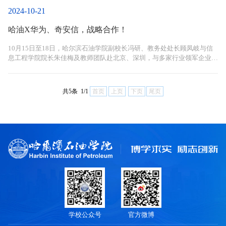
2024-10-21
哈油X华为、奇安信，战略合作！
10月15日至18日，哈尔滨石油学院副校长冯研、教务处处长顾凤岐与信
息工程学院院长朱佳梅及教师团队赴北京、深圳，与多家行业领军企业开
展一系列合作签约和专家会谈，共绘“智慧科技”新蓝图！
共5条 1/1
首页
上页
下页
尾页
学校公众号
官方微博