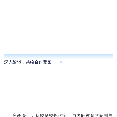
Harbin Institute of Petroleum
深入洽谈，共绘合作蓝图
座谈会上，我校副校长
佟宇
与国际教育学院相关