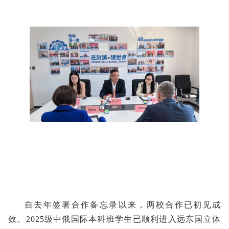
自去年签署合作备忘录以来，两校合作已初见成
效。
2025级中俄国际本科班学生已顺利进入远东国立体