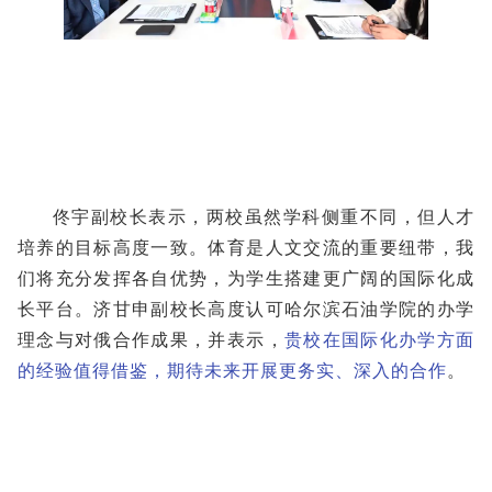
佟宇副校长表示，
两校虽然学科侧重不同，但人才
培养的目标高度一致。体育是人文交流的重要纽带，我
们
将充分发挥各自优势，为学生搭建更广阔的国际化成
长平台
。
济甘申副校长高度认可哈尔滨石油学院的办学
理念与对俄合作成果，并表示，
贵校在国际化办学方面
的经验值得借鉴，期待未来开展更务实、深入的合作
。