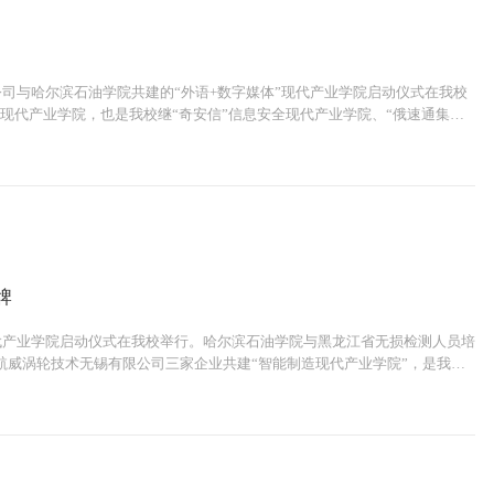
公司与哈尔滨石油学院共建的“外语+数字媒体”现代产业学院启动仪式在我校
”现代产业学院，也是我校继“奇安信”信息安全现代产业学院、“俄速通集
立的第三家现代产业学院！哈尔滨石油学院校长王义宁、四川道行致远文化传
产业学院揭牌。 “外语+数字媒体”现代产业学院院长...
牌
现代产业学院启动仪式在我校举行。哈尔滨石油学院与黑龙江省无损检测人员培
航威涡轮技术无锡有限公司三家企业共建“智能制造现代产业学院”，是我校
践。校长王义宁、副校长冯研、教务处处长顾凤岐、智能工程学院院长王俊
业导师出席。 仪式由副校长冯研...