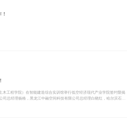
作！
！
原土木工程学院）在智能建造综合实训馆举行低空经济现代产业学院签约暨揭
限公司总经理杨格，黑龙江中融空间科技有限公司总经理白晓红，哈尔滨石油
，教务处处长顾凤岐，人居环境学院院长盖晓连，党总支书记刘强，部分企
仪式。