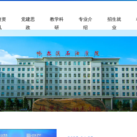
校资
党建思
教学科
专业介
招生就
讯
政
研
绍
业