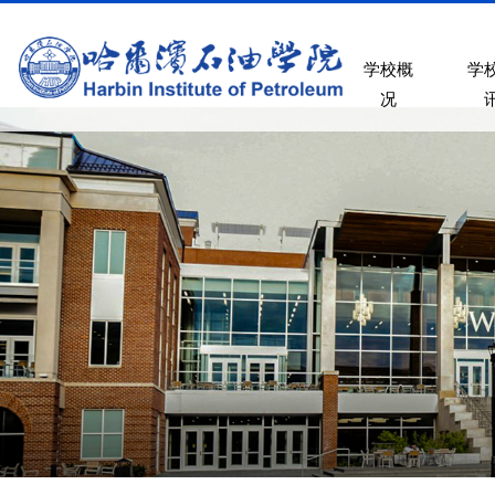
学校概
学
况