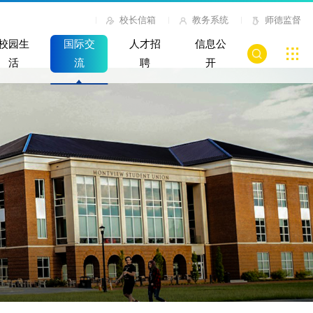
校长信箱
教务系统
师德监督
校园生
国际交
人才招
信息公
活
流
聘
开