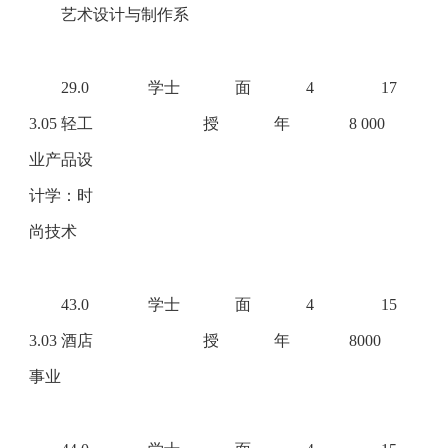
艺术设计与制作系
29.0
学士
面
4
17
3.05 轻工
授
年
8 000
业产品设
计学：时
尚技术
43.0
学士
面
4
15
3.03 酒店
授
年
8000
事业