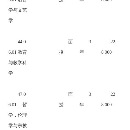
学与文艺
学
44.0
面
3
22
6.01 教育
授
年
8 000
与教学科
学
47.0
面
3
22
6.01 哲
授
年
8 000
学，伦理
学与宗教