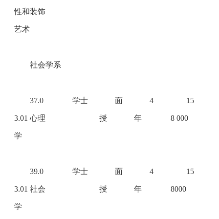
性和装饰
艺术
社会学系
37.0
学士
面
4
15
3.01 心理
授
年
8 000
学
39.0
学士
面
4
15
3.01 社会
授
年
8000
学