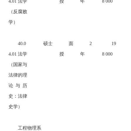
4.01 法学
授
年
8 000
（反腐败
学）
40.0
硕士
面
2
19
4.01 法学
授
年
8 000
（国家与
法律的理
论与历
史：法律
史学）
工程物理系