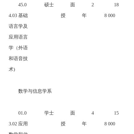
45.0
硕士
面
2
18
4.03 基础
授
年
8 000
语言学及
应用语言
学（外语
和语音技
术)
数学与信息学系
01.0
学士
面
4
15
3.02 应用
授
年
8 000