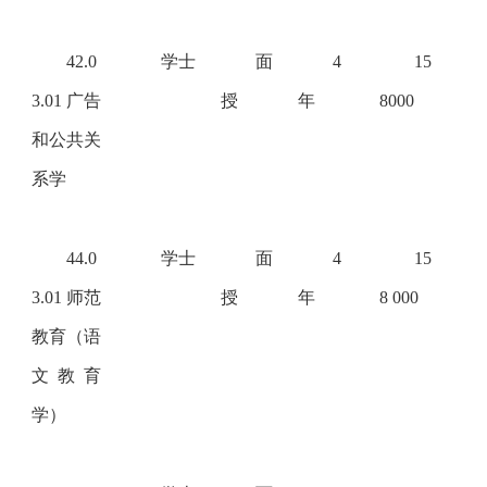
42.0
学士
面
4
15
3.01 广告
授
年
8000
和公共关
系学
44.0
学士
面
4
15
3.01 师范
授
年
8 000
教育（语
文教育
学）