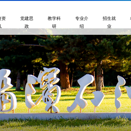
校资
党建思
教学科
专业介
招生就
讯
政
研
绍
业