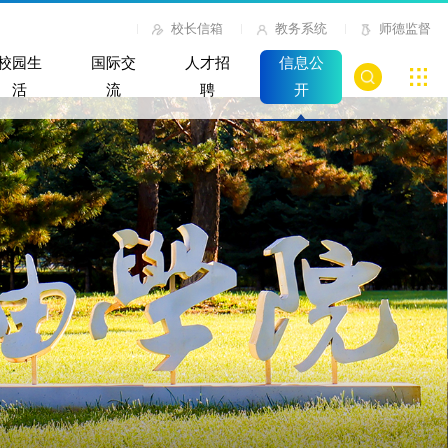
校长信箱
教务系统
师德监督
校园生
国际交
人才招
信息公
活
流
聘
开