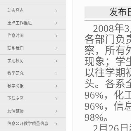
发布日
动态亮点
重点工作推进
2008
年
3
作息时间
各部门负
察，所有
联系我们
现象；学
学期校历
以往学期
教学研究
头。各系
教学简报
96%
，化
下载专区
96%
，信
友情链接
98%
。
信息公开教学质量信息
2
月
26
日