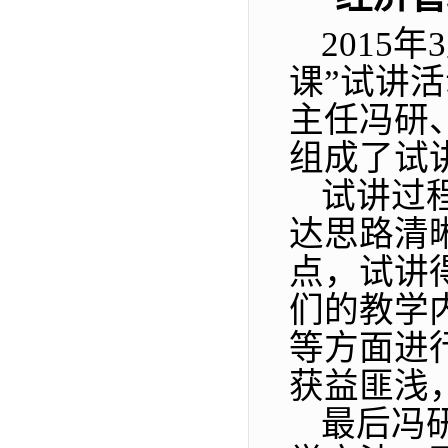
2015
年
3
课
”
试讲活
主任冯研
组成了试
试讲过
达思路清
点，试讲
们的教学
等方面进
获益匪浅
最后冯