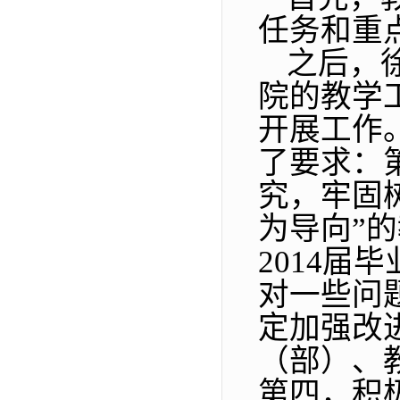
任务和重
之后，
院的教学
开展工作
了要求：
究，牢固
为导向
”
的
2014
届毕
对一些问
定加强改
（部）、
第四，积