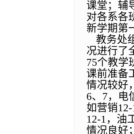
课堂；辅
对各系各
新学期第
教务处
况进行了
75
个教学
课前准备
情况较好
6
、
7
，电
如营销
12-
12-1
，油
情况良好