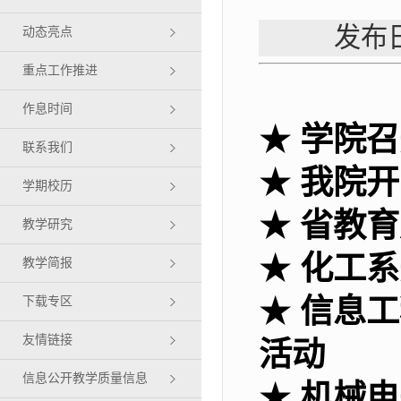
发布日
动态亮点
重点工作推进
作息时间
★
学院召
联系我们
★
我院开
学期校历
★
省教育
教学研究
★
化工系
教学简报
★
信息工
下载专区
友情链接
活动
信息公开教学质量信息
★
机械电