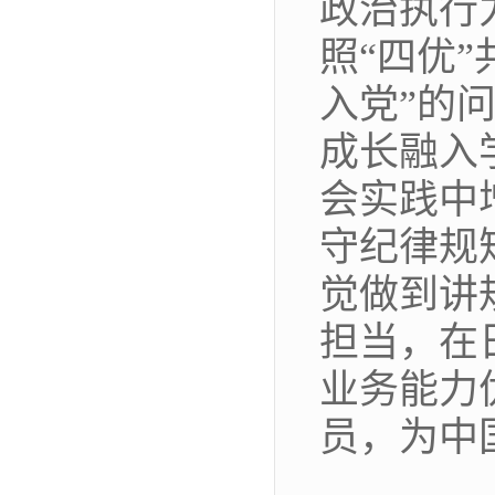
政治执行
照“四优
入党”的
成长融入
会实践中
守纪律规
觉做到讲
担当，在
业务能力
员，为中