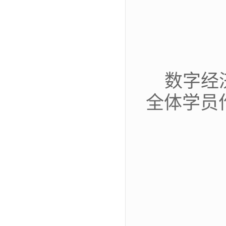
数字经
全体学员