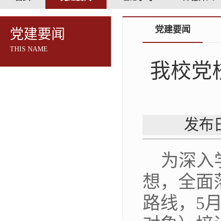
党建要闻
党建要闻
THIS NAME
我校党
发布日
为深入
想，全面
路线，5