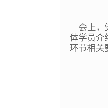
会上，
体学员介
环节相关