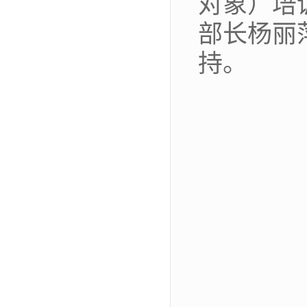
对象）培
部长杨丽
持。