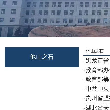
他山之石
他山之石
黑龙江省
·
教育部办
·
教育部等
·
中共中央
·
贵州省坚
·
湖北省大
·