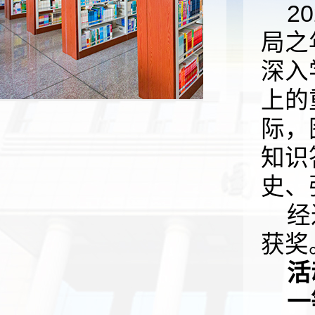
2
局之
深入
上的
际，
知识
史、
经
获奖
活
一