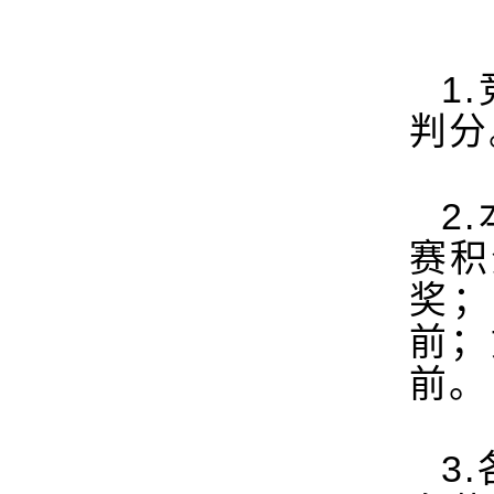
1.
判分
2.
赛积
奖
前；
前。
3.