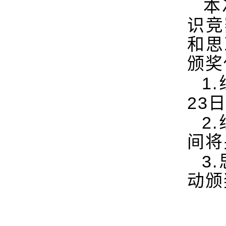
本
识竞
和思
颁奖
1.
23
2.
间将
3.
动颁