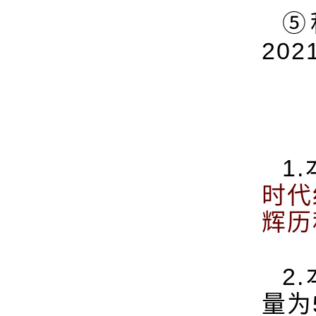
⑤
202
1.
时代
辉历
2.
量为