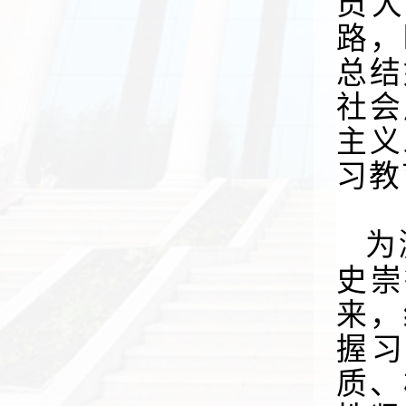
员
路，
总结
社会
主义
习教
为
史崇
来，
握
质、