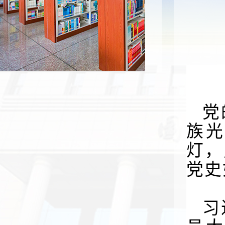
党
族
灯，
党史
习