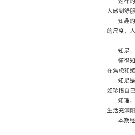
这样
人感到舒
知趣
的尺度，
知足
懂得
在焦虑和
知足
如珍惜自
知理
生活充满
本期