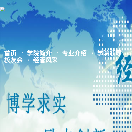
首页
学院简介
专业介绍
学院领导
/
/
/
/
校友会
经管风采
/